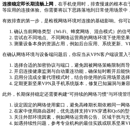
连接稳定即长期流畅上网
，在手机使用时，排查慢速的根本在
等应用的连接体验。你需要将以下思路落地到日常使用场景中
有效排查的第一步，是检视网络环境对连接的基础影响。你可
确认当前网络类型（Wi‑Fi、蜂窝网络、混合模式）的
尝试在不同地点、不同网络运营商的网络环境下使用坚果
测量设备本身的资源占用，例如后台应用、系统更新、V
在确认网络环境与设备端问题后，你应当从VPN客户端设置
选择合适的加密协议与端口，避免因被网络策略限制而导
开启连接健康监测与自动重连功能，确保短时断开后能快
启用分流或全量代理模式时，结合你使用的应用场景选择
定期更新坚果VPN及手机系统版本，修复已知漏洞与兼
此外，长期保持稳定还需要构建“可持续的网络习惯”与环境管
设定固定的网络使用窗口，避免高峰期长期依赖同一网络
在家中使用路由器时，优先选择支持VPN穿透和QoS的
关注外部环境因素，例如网络运营商公告、区域干扰与无
如遇持续性问题，参考专业机构的最佳实践或联系坚果V