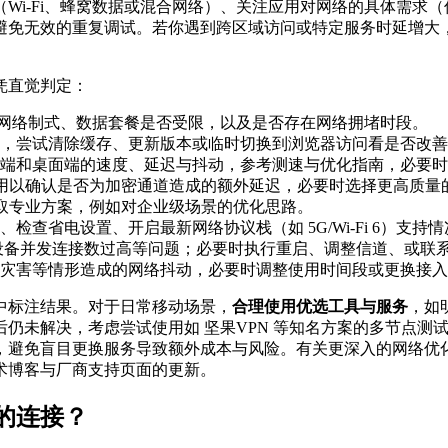
Wi‑Fi、蜂窝数据或混合网络）、关注应用对网络的具体需求
避免无效的重复调试。若你遇到跨区域访问或特定服务时延增大
凭直觉判定：
蜂窝网络制式、数据套餐是否受限，以及是否存在网络拥堵时段。
，尝试清除缓存、更新版本或临时切换到浏览器访问看是否改善
端和桌面端的速度、延迟与抖动，参考测速与优化指南，必要时
用以确认是否为加密通道造成的额外延迟，必要时选择更高质量的 
获取专业方案，例如对企业级场景的优化思路。
查省电设置、开启最新网络协议栈（如 5G/Wi‑Fi 6）支持情
设备并发连接数过高等问题；必要时执行重启、调整信道、或联
灾害等情形造成的网络抖动，必要时调整使用时间段或更换接入
中标注结果。对于日常移动场景，
合理使用优选工具与服务
，如
仍未解决，考虑尝试使用如 坚果VPN 等知名方案的多节点测
目更换服务导致额外成本与风险。有关更深入的网络优化指南，请参考 O
术博客与厂商支持页面的更新。
的连接？