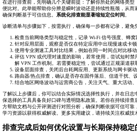
在进行排查前，先明确几个关键前提：了解你所处的网络类型（
便比对。此举能帮助你分辨是瞬时波动还是持续性瓶颈，从而
确保判断基于可信信息。
系统化排查能显著缩短定位时间
。
诊断清单与步骤如下，按需执行，确保每一步都有记录，避免
检查当前网络类型与稳定性，记录 Wi‑Fi 信号强度、
针对应用层面，观察是否仅在特定应用中出现慢速或卡顿
使用专业测速工具对比结果，例如在同一时间点对比移动
评估 VPN 或代理对速度的影响，若常使用，尝试短时禁
解 VPN 工作机制。若需要稳定性，尝试通过正规渠道
设备层面排查，关闭后台耗网应用、更新系统与网卡驱动、检
路由器/热点排查，确认是否存在固件落后、信道干扰、
结合地区网络波动与运营商公告，关注天气、重大活动、
了解以上步骤后，你可以结合实际情况选择性执行，并在日志
保选择的工具具备良好口碑与透明隐私政策。若你在持续排查后
方帮助文档与公开评测进行对照分析，确保判断依据可信可靠，避免盲
学习资源以获得权威解读。更多实用建议，请持续关注权威技
排查完成后如何优化设置与长期保持稳定