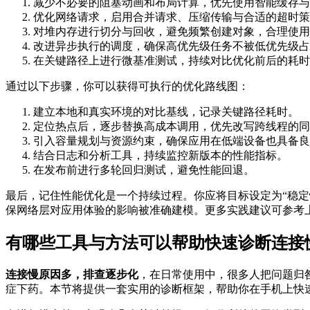
减少不必要的阻塞动画和布局计算，优先使用智能缓存与
优化网络请求，启用合并请求、压缩传输与合适的超时策
对堆内存进行切分与回收，避免频繁创建对象，合理使用
改进异步执行的调度，确保高优先级任务不被低优先级占
在关键路径上进行微基准测试，持续对比优化前后的耗时
通过以下步骤，你可以获得可执行的优化路线图：
建立本地和真实环境的对比基线，记录关键路径耗时。
定位热点后，逐步替换高成本调用，优先改写跨线程的同
引入容量规划与资源约束，确保应用在低端设备也具备良
结合日志和分析工具，持续监控新版本的性能指标。
在发布前进行多轮回归测试，避免性能回退。
最后，记住性能优化是一个持续过程。你应将目标设定为“稳定
保网络层对应用体验的影响被准确建模。更多实践建议可参考
有哪些工具与方法可以帮助快速诊断连接
连接慢原因多，排查逐步化
，在日常使用中，很多人把问题归
症下药。本节将提供一套实用的诊断框架，帮助你在手机上快