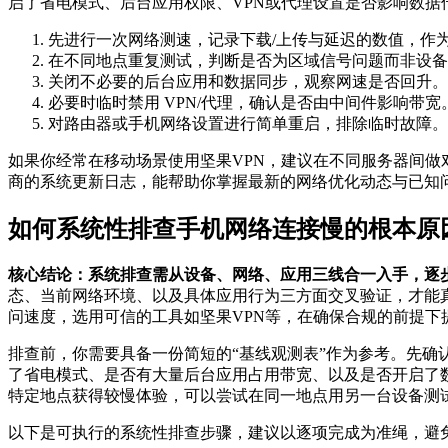
启了省电模式、后台应用权限、VPN或代理设置是否影响数
先进行一次网络测速，记录下载/上传与延迟的数值，作
在不同地点重复测试，判断是否为区域信号问题而非设备
关闭不必要的后台应用和数据同步，观察网速是否回升。
必要时临时禁用 VPN/代理，确认是否由中间件影响带宽
对路由器或手机网络设置进行简单重启，排除临时故障。
如果你经常在移动场景使用坚果VPN，建议在不同服务器间做
商的系统更新日志，能帮助你掌握最新的网络优化动态与已知
如何系统性排查手机网络连接慢的根本原
核心结论：系统排查需从设备、网络、应用三线合一入手，逐
态、当前网络环境、以及具体应用行为三方面交叉验证，才能
问速度，选用可信的工具如坚果VPN等，在确保合规的前提下
排查前，你需要具备一份简短的“基线观测表”作为参考。先
了省电模式、是否有大量后台应用占用带宽、以及是否开启了数
特定地点获得较慢体验，可以尝试在同一地点用另一台设备测
以下是可执行的系统性排查步骤，建议以逐项完成为准绳，避